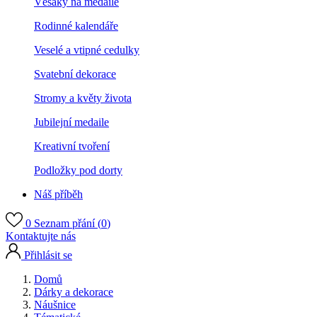
Věšáky na medaile
Rodinné kalendáře
Veselé a vtipné cedulky
Svatební dekorace
Stromy a květy života
Jubilejní medaile
Kreativní tvoření
Podložky pod dorty
Náš příběh
0
Seznam přání (
0
)
Kontaktujte nás
Přihlásit se
Domů
Dárky a dekorace
Náušnice