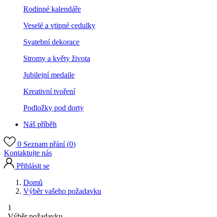
Rodinné kalendáře
Veselé a vtipné cedulky
Svatební dekorace
Stromy a květy života
Jubilejní medaile
Kreativní tvoření
Podložky pod dorty
Náš příběh
0
Seznam přání (
0
)
Kontaktujte nás
Přihlásit se
Domů
Výběr vašeho požadavku
1
Výběr požadavku