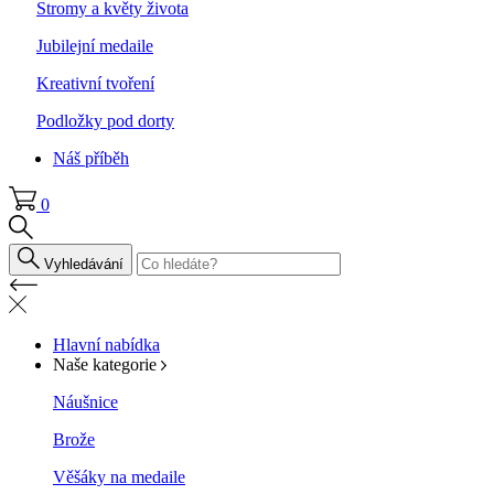
Stromy a květy života
Jubilejní medaile
Kreativní tvoření
Podložky pod dorty
Náš příběh
0
Vyhledávání
Hlavní nabídka
Naše kategorie
Náušnice
Brože
Věšáky na medaile