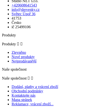
Studio NET s.r.o.
+420608641543
info@drevenky.cz
Světec Úpoř 36
41753
Česko
ič 25499106
Produkty
Produkty


Zlevněno
Nové produkty
Nejprodávanější
Naše společnost
Naše společnost


Dodání, platby a vrácení zboží
Obchodní podmínky
Kontaktujte nás
Mapa stránek
Reklamace, vrácení zboží...