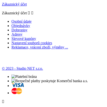
Zákaznický účet
Zákaznický účet


Osobní údaje
Objednávky
Dobropisy
Adresy
Slevové kupóny
Nastavení souborů cookies
Reklamace, vrácení zboží, výměny ...
© 2023 - Studio NET s.r.o.
