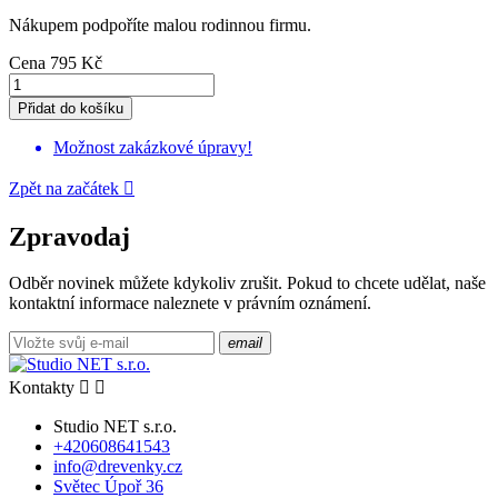
Nákupem podpoříte malou rodinnou firmu.
Cena
795 Kč
Přidat do košíku
Možnost zakázkové úpravy!
Zpět na začátek

Zpravodaj
Odběr novinek můžete kdykoliv zrušit. Pokud to chcete udělat, naše
kontaktní informace naleznete v právním oznámení.
email
Kontakty


Studio NET s.r.o.
+420608641543
info@drevenky.cz
Světec Úpoř 36