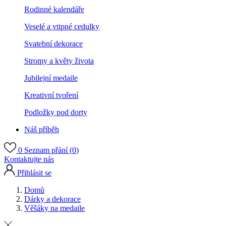
Rodinné kalendáře
Veselé a vtipné cedulky
Svatební dekorace
Stromy a květy života
Jubilejní medaile
Kreativní tvoření
Podložky pod dorty
Náš příběh
0
Seznam přání (
0
)
Kontaktujte nás
Přihlásit se
Domů
Dárky a dekorace
Věšáky na medaile