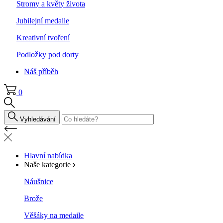
Stromy a květy života
Jubilejní medaile
Kreativní tvoření
Podložky pod dorty
Náš příběh
0
Vyhledávání
Hlavní nabídka
Naše kategorie
Náušnice
Brože
Věšáky na medaile