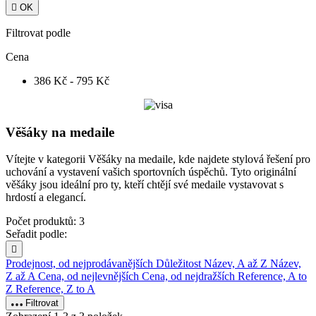

OK
Filtrovat podle
Cena
386 Kč - 795 Kč
Věšáky na medaile
Vítejte v kategorii Věšáky na medaile, kde najdete stylová řešení pro
uchování a vystavení vašich sportovních úspěchů. Tyto originální
věšáky jsou ideální pro ty, kteří chtějí své medaile vystavovat s
hrdostí a elegancí.
Počet produktů: 3
Seřadit podle:

Prodejnost, od nejprodávanějších
Důležitost
Název, A až Z
Název,
Z až A
Cena, od nejlevnějších
Cena, od nejdražších
Reference, A to
Z
Reference, Z to A
Filtrovat