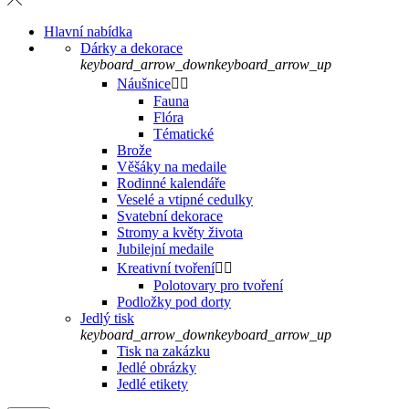
Hlavní nabídka
Dárky a dekorace
keyboard_arrow_down
keyboard_arrow_up
Náušnice


Fauna
Flóra
Tématické
Brože
Věšáky na medaile
Rodinné kalendáře
Veselé a vtipné cedulky
Svatební dekorace
Stromy a květy života
Jubilejní medaile
Kreativní tvoření


Polotovary pro tvoření
Podložky pod dorty
Jedlý tisk
keyboard_arrow_down
keyboard_arrow_up
Tisk na zakázku
Jedlé obrázky
Jedlé etikety