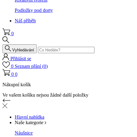
Podložky pod dorty
Náš příběh
0
Vyhledávání
Přihlásit se
0
Seznam přání (
0
)
0
0
Nákupní košík
Ve vašem košíku nejsou žádné další položky
Hlavní nabídka
Naše kategorie
Náušnice