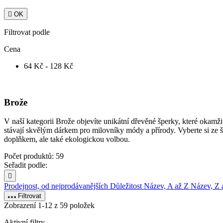

OK
Filtrovat podle
Cena
64 Kč - 128 Kč
Brože
V naší kategorii Brože objevíte unikátní dřevěné šperky, které okamž
stávají skvělým dárkem pro milovníky módy a přírody. Vyberte si ze 
doplňkem, ale také ekologickou volbou.
Počet produktů: 59
Seřadit podle:

Prodejnost, od nejprodávanějších
Důležitost
Název, A až Z
Název, Z
Filtrovat
Zobrazení 1-12 z 59 položek
Aktivní filtry