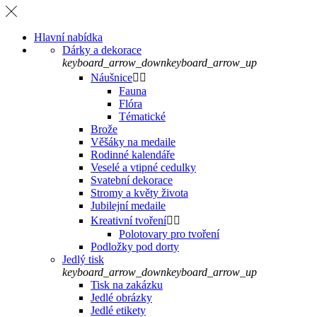
Hlavní nabídka
Dárky a dekorace
keyboard_arrow_down
keyboard_arrow_up
Náušnice


Fauna
Flóra
Tématické
Brože
Věšáky na medaile
Rodinné kalendáře
Veselé a vtipné cedulky
Svatební dekorace
Stromy a květy života
Jubilejní medaile
Kreativní tvoření


Polotovary pro tvoření
Podložky pod dorty
Jedlý tisk
keyboard_arrow_down
keyboard_arrow_up
Tisk na zakázku
Jedlé obrázky
Jedlé etikety