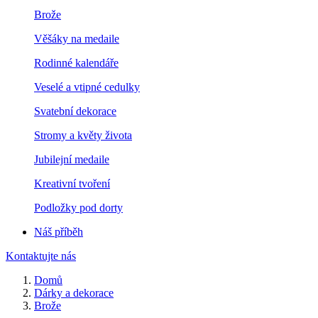
Brože
Věšáky na medaile
Rodinné kalendáře
Veselé a vtipné cedulky
Svatební dekorace
Stromy a květy života
Jubilejní medaile
Kreativní tvoření
Podložky pod dorty
Náš příběh
Kontaktujte nás
Domů
Dárky a dekorace
Brože