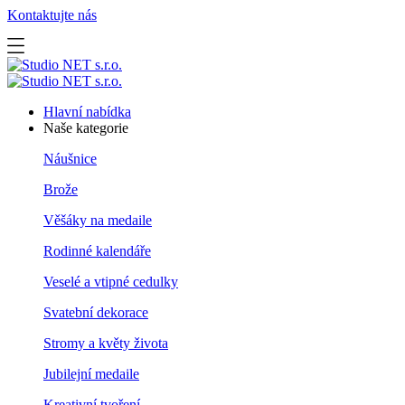
Kontaktujte nás
Hlavní nabídka
Naše kategorie
Náušnice
Brože
Věšáky na medaile
Rodinné kalendáře
Veselé a vtipné cedulky
Svatební dekorace
Stromy a květy života
Jubilejní medaile
Kreativní tvoření