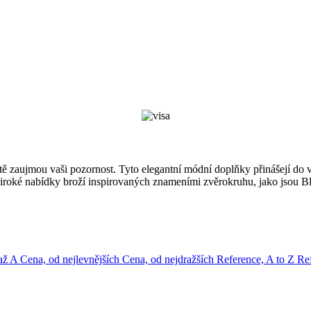
itě zaujmou vaši pozornost. Tyto elegantní módní doplňky přinášejí do 
široké nabídky broží inspirovaných znameními zvěrokruhu, jako jsou Bl
 až A
Cena, od nejlevnějších
Cena, od nejdražších
Reference, A to Z
Ref