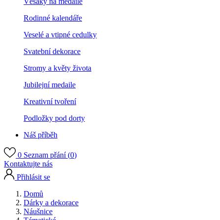
Věšáky na medaile
Rodinné kalendáře
Veselé a vtipné cedulky
Svatební dekorace
Stromy a květy života
Jubilejní medaile
Kreativní tvoření
Podložky pod dorty
Náš příběh
0
Seznam přání (
0
)
Kontaktujte nás
Přihlásit se
Domů
Dárky a dekorace
Náušnice