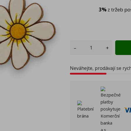
3%
z tržeb p
–
+
Neváhejte, prodávají se ryc