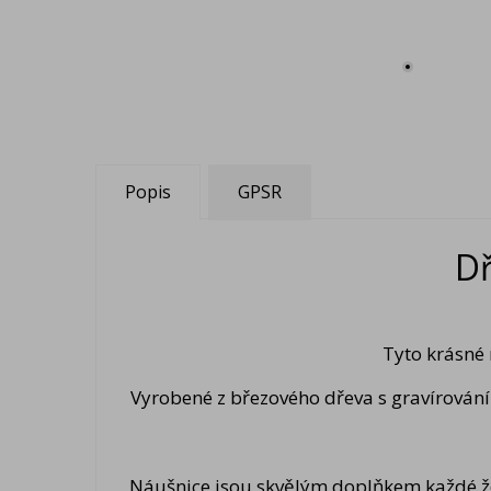
Popis
GPSR
D
Tyto krásné 
Vyrobené z březového dřeva s gravírován
Náušnice jsou skvělým doplňkem každé žen