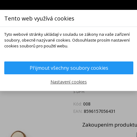
Tento web využívá cookies
VNÍ NABÍDKA
NAŠE KATEGORIE
NÁŠ PŘÍBĚH
Tyto webové stránky ukládají v souladu se zákony na vaše zařízení
soubory, obecně nazývané cookies. Odsouhlaste prosím nastavení
ušnice Sedmikrásky
cookies souborů pro použití webu.
Náušnice Sed
Přijmout všechny soubory cookies
0
248 Kč
Nastavení cookies
S DPH
Kód:
008
EAN:
8596157056431
Zakoupením produktu 