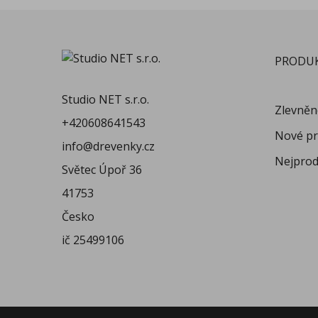
PRODU
Studio NET s.r.o.
Zlevně
+420608641543
Nové pr
info@drevenky.cz
Nejprod
Světec Úpoř 36
41753
Česko
ič 25499106