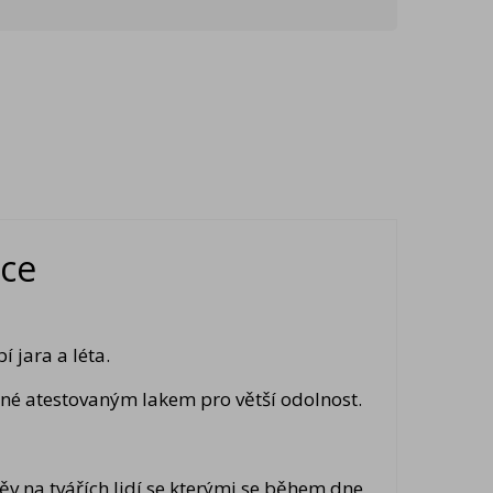
ce
 jara a léta.
né atestovaným lakem pro větší odolnost.
v na tvářích lidí se kterými se během dne