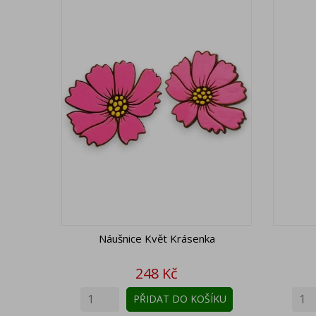
Náušnice Květ Krásenka
Cena
248 Kč
PŘIDAT DO KOŠÍKU