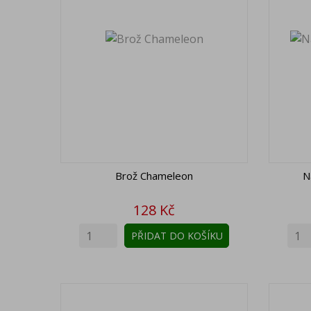
Brož Chameleon
N
Cena
128 Kč
PŘIDAT DO KOŠÍKU