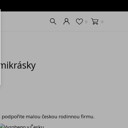
0
0
mikrásky
podpoříte malou českou rodinnou firmu.