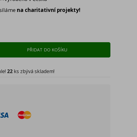
osíláme
na charitativní projekty!
PŘIDAT DO KOŠÍKU
hle!
22
ks zbývá skladem!