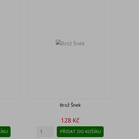
Brož Šnek
Cena
128 Kč
ÍKU
PŘIDAT DO KOŠÍKU