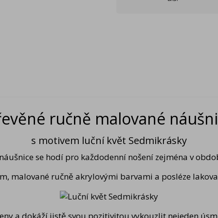
řevěné ručně malované náušni
s motivem luční květ Sedmikrásky
náušnice se hodí pro každodenní nošení zejména v období
ím, malované ručně akrylovými barvami a posléze lakova
y a dokáží jistě svou pozitivitou vykouzlit nejeden úsmě