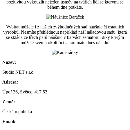
pozitivitou vykouzlit nejeden úsměv na tvářích lidí se kterými se
během dne potkáte.
Vybírat můžete i z našich zvýhodněných sad náušnic či ostatních
výrobků. Nesmíte přehlédnout například naší náladovou sadu, která
se skládá ze třech párů náušnic v barvách semaforu, díky kterým
můžete svému okolí říci jakou máte dnes náladu.
Název:
Studio NET s.r.o.
Adresa:
Úpoř 36, Světec, 417 53
Země:
Česká republika
Email: