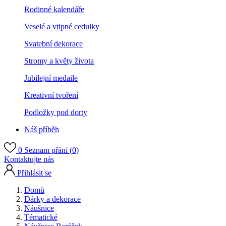
Rodinné kalendáře
Veselé a vtipné cedulky
Svatební dekorace
Stromy a květy života
Jubilejní medaile
Kreativní tvoření
Podložky pod dorty
Náš příběh
0
Seznam přání (
0
)
Kontaktujte nás
Přihlásit se
Domů
Dárky a dekorace
Náušnice
Tématické