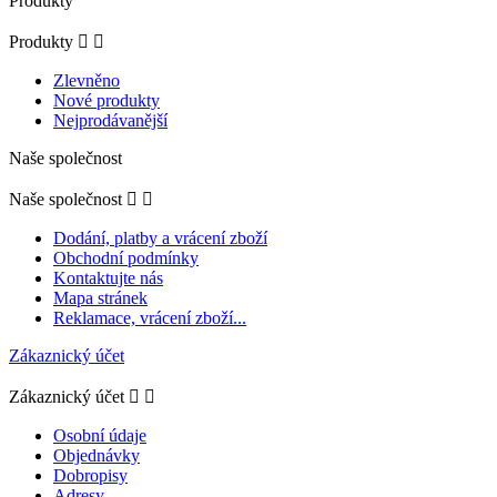
Produkty
Produkty


Zlevněno
Nové produkty
Nejprodávanější
Naše společnost
Naše společnost


Dodání, platby a vrácení zboží
Obchodní podmínky
Kontaktujte nás
Mapa stránek
Reklamace, vrácení zboží...
Zákaznický účet
Zákaznický účet


Osobní údaje
Objednávky
Dobropisy
Adresy