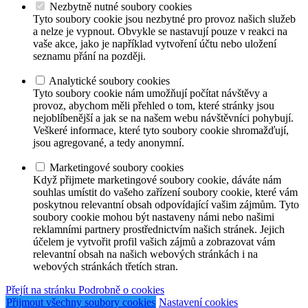
Nezbytně nutné soubory cookies
Tyto soubory cookie jsou nezbytné pro provoz našich služeb
a nelze je vypnout. Obvykle se nastavují pouze v reakci na
vaše akce, jako je například vytvoření účtu nebo uložení
seznamu přání na později.
Analytické soubory cookies
Tyto soubory cookie nám umožňují počítat návštěvy a
provoz, abychom měli přehled o tom, které stránky jsou
nejoblíbenější a jak se na našem webu návštěvníci pohybují.
Veškeré informace, které tyto soubory cookie shromažďují,
jsou agregované, a tedy anonymní.
Marketingové soubory cookies
Když přijmete marketingové soubory cookie, dáváte nám
souhlas umístit do vašeho zařízení soubory cookie, které vám
poskytnou relevantní obsah odpovídající vašim zájmům. Tyto
soubory cookie mohou být nastaveny námi nebo našimi
reklamními partnery prostřednictvím našich stránek. Jejich
účelem je vytvořit profil vašich zájmů a zobrazovat vám
relevantní obsah na našich webových stránkách i na
webových stránkách třetích stran.
Přejít na stránku Podrobně o cookies
Přijmout všechny soubory cookies
Nastavení cookies