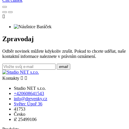
Číst článek

Zpravodaj
Odběr novinek můžete kdykoliv zrušit. Pokud to chcete udělat, naše
kontaktní informace naleznete v právním oznámení.
email
Kontakty


Studio NET s.r.o.
+420608641543
info@drevenky.cz
Světec Úpoř 36
41753
Česko
ič 25499106