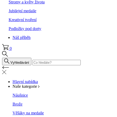
Stromy a květy života
Jubilejní medaile
Kreativní tvoření
Podložky pod dorty
Náš příběh
0
Vyhledávání
Hlavní nabídka
Naše kategorie
Náušnice
Brože
Věšáky na medaile