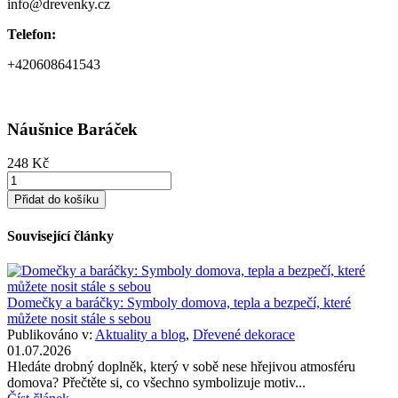
info@drevenky.cz
Telefon:
+420608641543
Náušnice Baráček
248 Kč
Přidat do košíku
Související články
Domečky a baráčky: Symboly domova, tepla a bezpečí, které
můžete nosit stále s sebou
Publikováno v:
Aktuality a blog
,
Dřevené dekorace
01.07.2026
Hledáte drobný doplněk, který v sobě nese hřejivou atmosféru
domova? Přečtěte si, co všechno symbolizuje motiv...