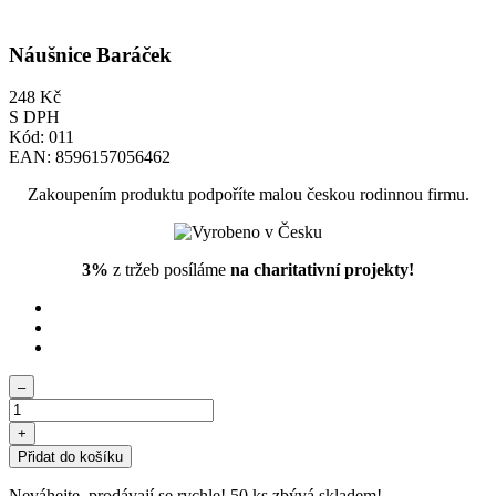
Náušnice Baráček
248 Kč
S DPH
Kód:
011
EAN:
8596157056462
Zakoupením produktu podpoříte malou českou rodinnou firmu.
3%
z tržeb posíláme
na charitativní projekty!
–
+
Přidat do košíku
Neváhejte, prodávají se rychle!
50
ks zbývá skladem!