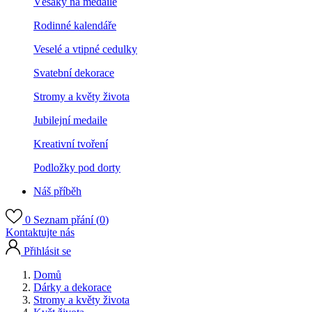
Věšáky na medaile
Rodinné kalendáře
Veselé a vtipné cedulky
Svatební dekorace
Stromy a květy života
Jubilejní medaile
Kreativní tvoření
Podložky pod dorty
Náš příběh
0
Seznam přání (
0
)
Kontaktujte nás
Přihlásit se
Domů
Dárky a dekorace
Stromy a květy života