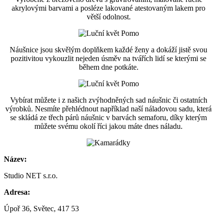
akrylovými barvami a posléze lakované atestovaným lakem pro
větší odolnost.
Náušnice jsou skvělým doplňkem každé ženy a dokáží jistě svou
pozitivitou vykouzlit nejeden úsměv na tvářích lidí se kterými se
během dne potkáte.
Vybírat můžete i z našich zvýhodněných sad náušnic či ostatních
výrobků. Nesmíte přehlédnout například naší náladovou sadu, která
se skládá ze třech párů náušnic v barvách semaforu, díky kterým
můžete svému okolí říci jakou máte dnes náladu.
Název:
Studio NET s.r.o.
Adresa:
Úpoř 36, Světec, 417 53