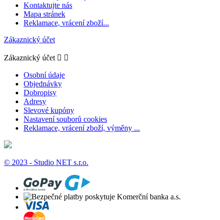
Kontaktujte nás
Mapa stránek
Reklamace, vrácení zboží...
Zákaznický účet
Zákaznický účet


Osobní údaje
Objednávky
Dobropisy
Adresy
Slevové kupóny
Nastavení souborů cookies
Reklamace, vrácení zboží, výměny ...
© 2023 - Studio NET s.r.o.