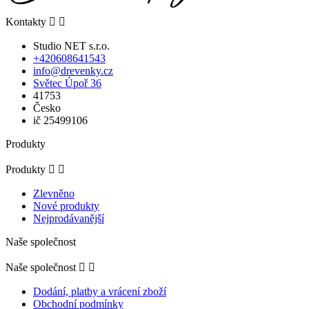
Kontakty


Studio NET s.r.o.
+420608641543
info@drevenky.cz
Světec Úpoř 36
41753
Česko
ič 25499106
Produkty
Produkty


Zlevněno
Nové produkty
Nejprodávanější
Naše společnost
Naše společnost


Dodání, platby a vrácení zboží
Obchodní podmínky