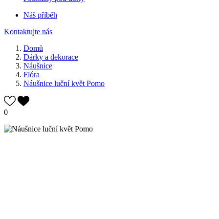
Náš příběh
Kontaktujte nás
Domů
Dárky a dekorace
Náušnice
Flóra
Náušnice luční květ Pomo
0