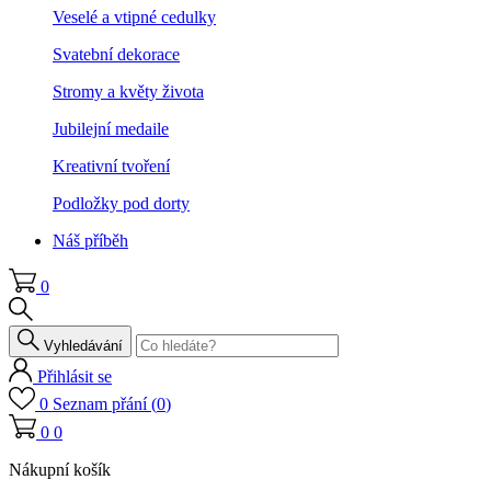
Veselé a vtipné cedulky
Svatební dekorace
Stromy a květy života
Jubilejní medaile
Kreativní tvoření
Podložky pod dorty
Náš příběh
0
Vyhledávání
Přihlásit se
0
Seznam přání (
0
)
0
0
Nákupní košík