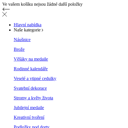
Ve vašem košíku nejsou žádné další položky
Hlavní nabídka
Naše kategorie
Náušnice
Brože
Věšáky na medaile
Rodinné kalendáře
Veselé a vtipné cedulky
Svatební dekorace
Stromy a květy života
Jubilejní medaile
Kreativní tvoření
Podložky pod dorty