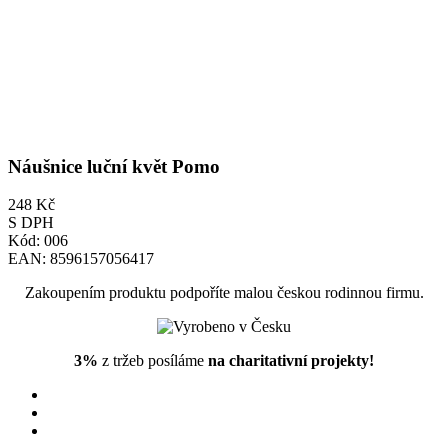
Náušnice luční květ Pomo
248 Kč
S DPH
Kód:
006
EAN:
8596157056417
Zakoupením produktu podpoříte malou českou rodinnou firmu.
3%
z tržeb posíláme
na charitativní projekty!