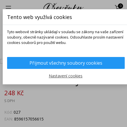
0
Tento web využívá cookies
Tyto webové stránky ukládají v souladu se zákony na vaše zařízení
soubory, obecně nazývané cookies. Odsouhlaste prosím nastavení
cookies souborů pro použití webu.
Domů
Dárky a dekorace
Náušnice
Fauna
Náušnice
Kačenky
Přijmout všechny soubory cookies
0
Nastavení cookies
Náušnice Kačenky
248 Kč
S DPH
Kód:
027
EAN:
8596157056615