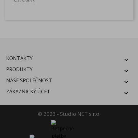
KONTAKTY

PRODUKTY

NAŠE SPOLEČNOST

ZÁKAZNICKÝ ÚČET

© 2023 - Studio NET s.r.o.